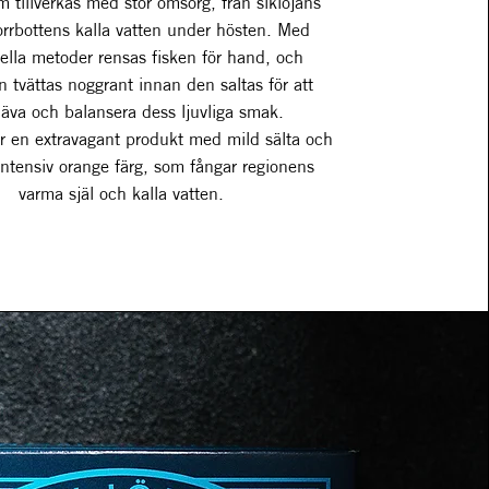
om tillverkas med stor omsorg, från siklöjans
orrbottens kalla vatten under hösten. Med
nella metoder rensas fisken för hand, och
 tvättas noggrant innan den saltas för att
äva och balansera dess ljuvliga smak.
är en extravagant produkt med mild sälta och
intensiv orange färg, som fångar regionens
varma själ och kalla vatten.