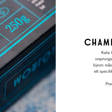
CHAMP
Kalix
ursprungs
löjrom mås
ett specif
Pre