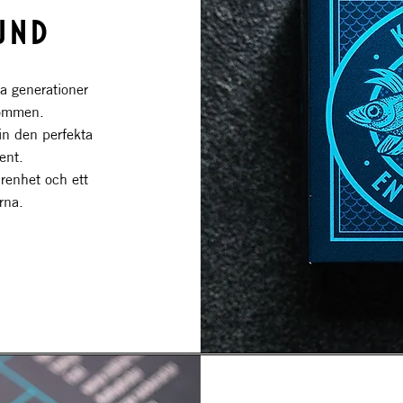
UND
ra generationer
jrommen.
in den perfekta
sent.
 renhet och ett
rna.