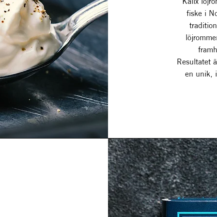
Kalix löjr
fiske i N
traditio
löjrommen
framh
Resultatet 
en unik, 