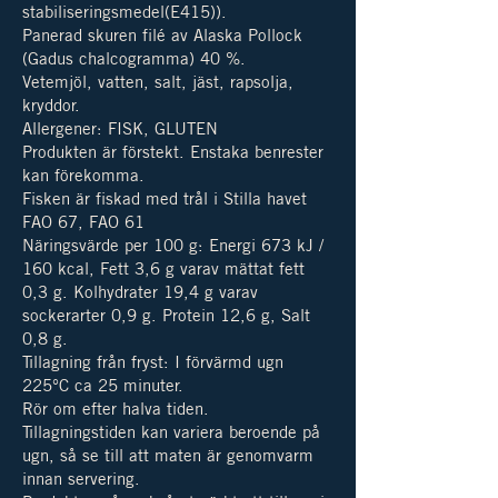
stabiliseringsmedel(E415)).
Panerad skuren filé av Alaska Pollock
(Gadus chalcogramma) 40 %.
Vetemjöl, vatten, salt, jäst, rapsolja,
kryddor.
Allergener: FISK, GLUTEN
Produkten är förstekt. Enstaka benrester
kan förekomma.
Fisken är fiskad med trål i Stilla havet
FAO 67, FAO 61
Näringsvärde per 100 g:
Energi 673 kJ /
160 kcal, Fett 3,6 g varav mättat fett
0,3 g.
Kolhydrater 19,4 g varav
sockerarter 0,9 g. Protein 12,6 g, Salt
0,8 g.
Tillagning från fryst: I förvärmd ugn
225°C ca 25 minuter.
Rör om efter halva tiden.
Tillagningstiden kan variera beroende på
ugn, så se till att maten är genomvarm
innan servering.