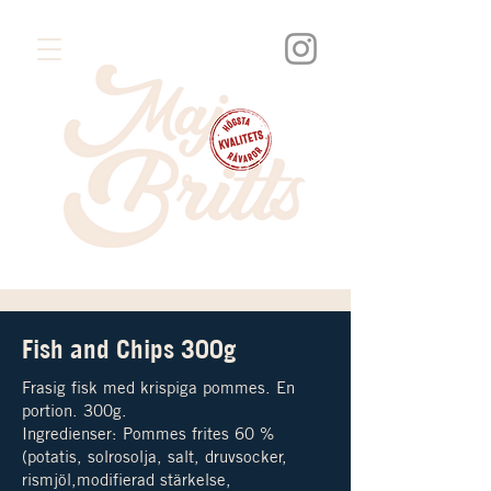
Fish and Chips 300g
Frasig fisk med krispiga pommes. En
portion. 300g.
Ingredienser: Pommes frites 60 %
(potatis, solrosolja, salt, druvsocker,
rismjöl,modifierad stärkelse,